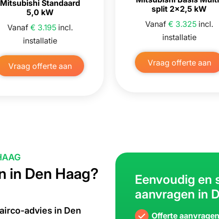
Mitsubishi Standaard
split 2×2,5 kW
5,0 kW
Vanaf
€ 3.325
incl.
Vanaf
€ 3.195
incl.
installatie
installatie
Vraag offerte aan
Vraag offerte aan
HAAG
n in Den Haag?
l
Eenvoudig en s
aanvragen in 
airco-advies in Den
Offerte aanvrage