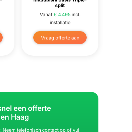
split
Vanaf
€ 4.495
incl.
installatie
Vraag offerte aan
nel een offerte
Den Haag
n
: Neem telefonisch contact op of vul