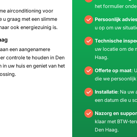
het formulier onde
Yes
No
Ok
Annuler
me airconditioning voor
we u graag met een slimme
Persoonlijk advie
Ok
Ok
maar ook energiezuinig is.
u op om uw situat
aag
Technische inspe
uw locatie om de m
t aan een aangenamere
Haag.
er controle te houden in Den
 in uw huis en geniet van het
Offerte op maat
: 
ossing.
die we persoonlij
Installatie
: Na uw 
een datum die u sc
Nazorg en suppor
klaar met BTW-ter
Den Haag.