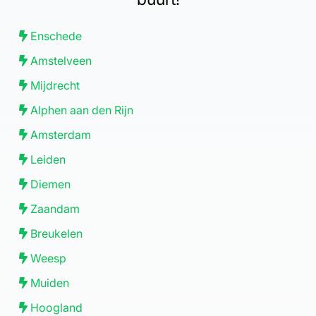
Enschede
Amstelveen
Mijdrecht
Alphen aan den Rijn
Titel
Amsterdam
Leiden
Diemen
Yes
No
Zaandam
Breukelen
Ok
Annuleren
Ok
Weesp
Ok
Muiden
Hoogland