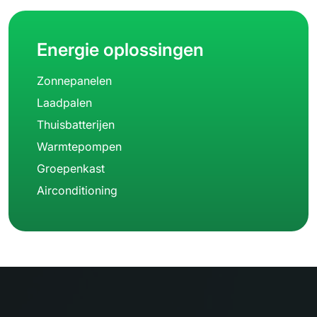
Energie oplossingen
Zonnepanelen
Titel
Laadpalen
Thuisbatterijen
Warmtepompen
Groepenkast
Yes
No
Airconditioning
Ok
Annuleren
Ok
Ok