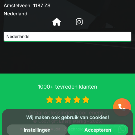
Amstelveen, 1187 ZS
Nederland
1000+ tevreden klanten
Totaal oplossingen voor energie
Wij maken ook gebruik van cookies!
© Copyright
Energieterug - 2025
.
Website by
Ivan Auda | ZTechnologies International
Instellingen
Accepteren